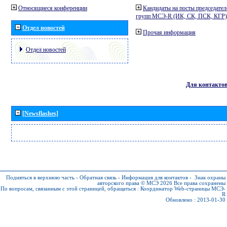
Относящиеся конференции
Кандидаты на посты председател
групп МСЭ-R (ИК, СК, ПСК, КГР)
Отдел новостей
Прочая информация
Отдел новостей
Для контакто
[Newsflashes]
Подняться в верхнюю часть
-
Обратная связь
-
Информация для контактов
-
Знак охраны
авторского права © МСЭ 2026
Все права сохранены
По вопросам, связанным с этой страницей, обращаться :
Координатор Web-страницы МСЭ-
R
Обновлено : 2013-01-30