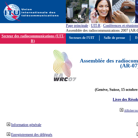
Page principale
:
UIT-R
:
Conférences et réunion
Assemblée des radiocommunications 2007 (AR-
Secteur des radiocommunications (UIT-
Secteurs de l'UIT
Salle de presse
E
R)
Assemblée des radiocom
(AR-07
(Genève, Suisse, 15 octobre
Livre des Résol
Afficher to
Information générale
Enregistrement des délégués