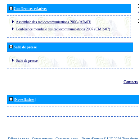
Conférences relatives
Assembée des radiocommunications 2003 (AR-03)
Conférence mondiale des radiocommunications 2007 (CMR-07)
Salle de presse
Salle de presse
Contacts
[Newsflashes]
Début de page
-
Commentaires
-
Contactez-nous
-
Droits d'auteur © UIT 2026
Tous droits