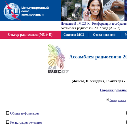
Домашний
:
МСЭ-R
:
Конференции и собрани
Ассамблея радиосвязи 2007 года (АР-07)
Сектор радиосвязи (МСЭ-R)
Секторы МСЭ
Отдел новостей
М
Ассамблея радиосвязи 20
(Женева, Швейцария, 15 октября - 
Сборник резолю
Расширить все
Общая информация
Регистрация делегатов