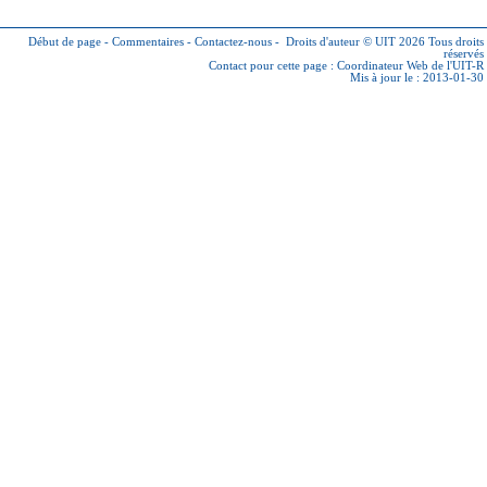
Début de page
-
Commentaires
-
Contactez-nous
-
Droits d'auteur © UIT 2026
Tous droits
réservés
Contact pour cette page :
Coordinateur Web de l'UIT-R
Mis à jour le : 2013-01-30