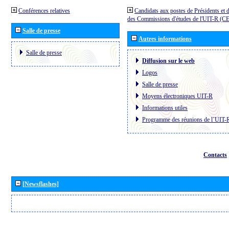
Conférences relatives
Candidats aux postes de Présidents et 
des Commissions d'études de l'UIT-R (C
Salle de presse
Autres informations
Salle de presse
Diffusion sur le web
Logos
Salle de presse
Moyens électroniques UIT-R
Informations utiles
Programme des réunions de l´UIT-
Contacts
[Newsflashes]