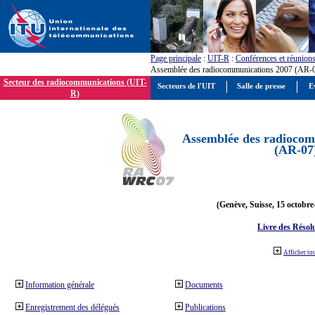
Page principale
:
UIT-R
:
Conférences et réunion
Assemblée des radiocommunications 2007 (AR-
Secteur des radiocommunications (UIT-
Secteurs de l'UIT
Salle de presse
E
R)
Assemblée des radiocom
(AR-07
(Genève, Suisse, 15 octobre
Livre des Résol
Afficher to
Information générale
Documents
Enregistrement des délégués
Publications