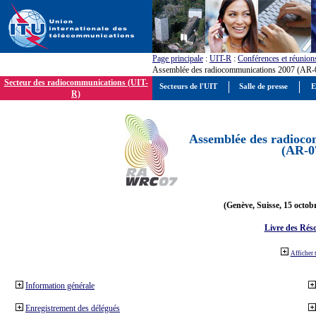
Page principale
:
UIT-R
:
Conférences et réunion
Assemblée des radiocommunications 2007 (AR-
Secteur des radiocommunications (UIT-
Secteurs de l'UIT
Salle de presse
E
R)
Assemblée des radioco
(AR-0
(Genève, Suisse, 15 octob
Livre des Réso
Afficher 
Information générale
Enregistrement des délégués