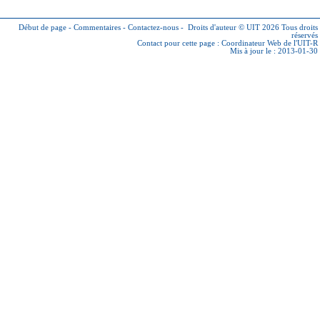
Début de page
-
Commentaires
-
Contactez-nous
-
Droits d'auteur © UIT 2026
Tous droits
réservés
Contact pour cette page :
Coordinateur Web de l'UIT-R
Mis à jour le : 2013-01-30