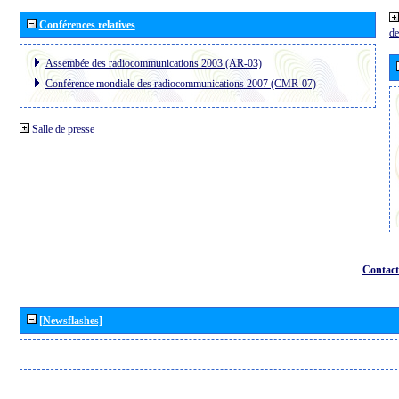
Conférences relatives
de
Assembée des radiocommunications 2003 (AR-03)
Conférence mondiale des radiocommunications 2007 (CMR-07)
Salle de presse
Contact
[Newsflashes]