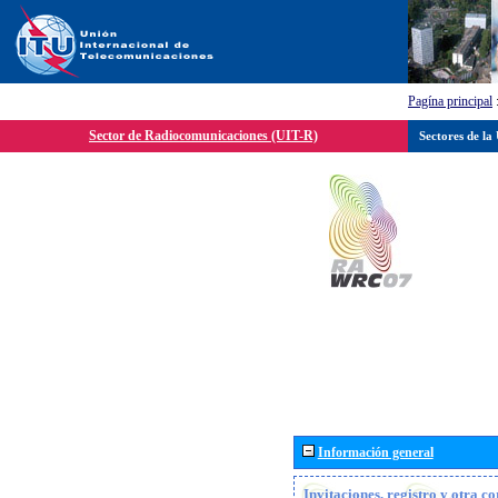
Pagína principal
Sector de Radiocomunicaciones (UIT-R)
Sectores de la
Información general
Invitaciones, registro y otra c