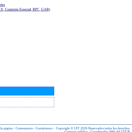
ntes
(CE, Comisión Especial, RPC, GAR)
la página
-
Comentarios
-
Contáctenos
-
Copyright © UIT 2026
Reservados todos los derechos
Contacto público :
Coordenador Web del UIT-R