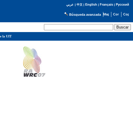
English
Français
Русский
عربي
|
中文
|
|
|
Búsqueda avanzada
e la UIT