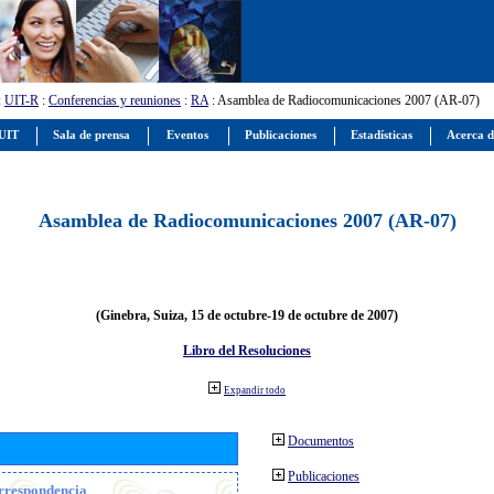
:
UIT-R
:
Conferencias y reuniones
:
RA
: Asamblea de Radiocomunicaciones 2007 (AR-07)
 UIT
Sala de prensa
Eventos
Publicaciones
Estadísticas
Acerca d
Asamblea de Radiocomunicaciones 2007 (AR-07)
(Ginebra, Suiza, 15 de octubre-19 de octubre de 2007)
Libro del Resoluciones
Expandir todo
Documentos
Publicaciones
orrespondencia