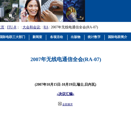
主页
:
ITU-R
； :
大会和会议
; :
RA
: 2007年无线电通信全会(RA-07)
国际电联三大部门
新闻室
各项活动
出版物
统计数字
国际电联简介
2007年无线电通信全会(RA-07)
(2007年10月15日-10月19日,瑞士,日内瓦)
«决议汇编»
全部展开