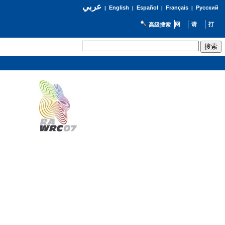
عربي
English
Español
Français
Русский
|
|
|
|
高级搜索