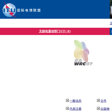
无线电通信部门(ITU-R)
一般信息
文件
代表注册
出版物