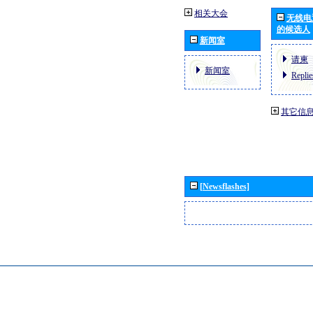
相关大会
无线电
的候选人
新闻室
请柬
新闻室
Replie
其它信
[Newsflashes]