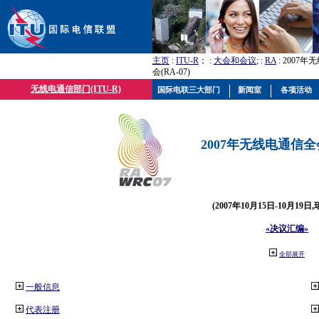
主页
:
ITU-R
； :
大会和会议
; :
RA
: 2007
会(RA-07)
无线电通信部门(ITU-R)
国际电联三大部门
新闻室
各项活动
2007年无线电通信全会(
(2007年10月15日-10月19日
«决议汇编»
全部展开
一般信息
代表注册