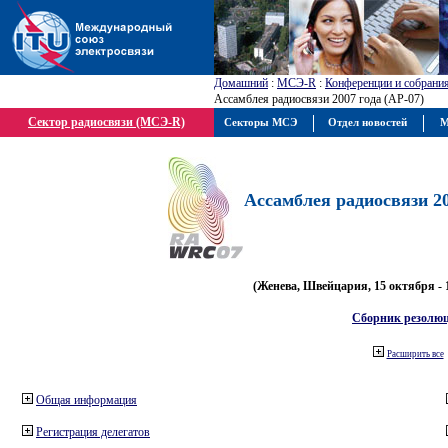
Домашний
:
МСЭ-R
:
Конференции и собрани
Ассамблея радиосвязи 2007 года (АР-07)
Сектор радиосвязи (МСЭ-R)
Секторы МСЭ
Отдел новостей
М
Ассамблея радиосвязи 20
(Женева, Швейцария, 15 октября - 
Сборник резолю
Расширить все
Общая информация
Регистрация делегатов