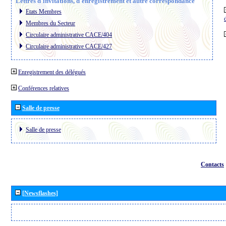
Lettres d´invitations, d´enregistrement et autre correspondance
Etats Membres
Membres du Secteur
Circulaire administrative CACE/404
Circulaire administrative CACE/427
Enregistrement des délégués
Conférences relatives
Salle de presse
Salle de presse
Contacts
[Newsflashes]