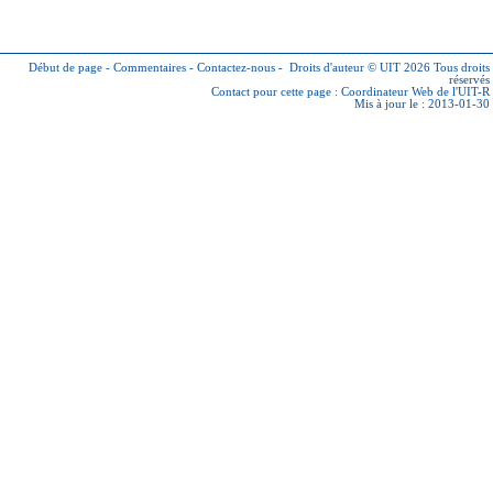
Début de page
-
Commentaires
-
Contactez-nous
-
Droits d'auteur © UIT 2026
Tous droits
réservés
Contact pour cette page :
Coordinateur Web de l'UIT-R
Mis à jour le : 2013-01-30