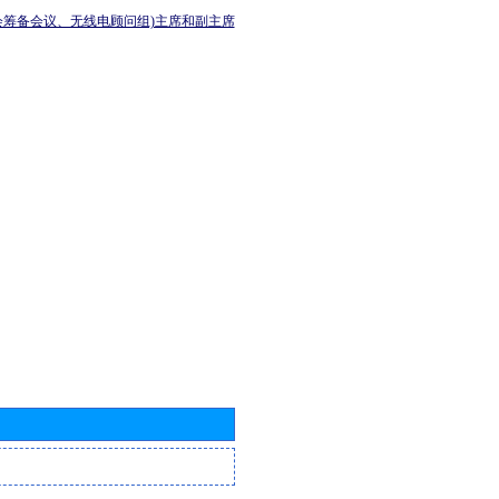
会筹备会议、无线电顾问组)主席和副主席