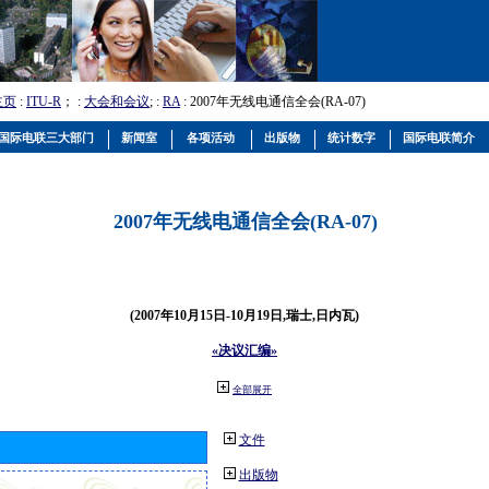
主页
:
ITU-R
； :
大会和会议
; :
RA
: 2007年无线电通信全会(RA-07)
国际电联三大部门
新闻室
各项活动
出版物
统计数字
国际电联简介
2007年无线电通信全会(RA-07)
(2007年10月15日-10月19日,瑞士,日内瓦)
«决议汇编»
全部展开
文件
出版物