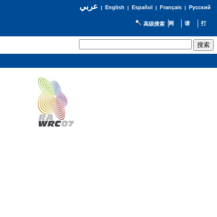
عربي
English
Español
Français
Русский
|
|
|
|
高级搜索