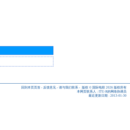
回到本页页首
-
反馈意见
-
请与我们联系
-
版权 © 国际电联 2026
版权所有
本网页联系人 :
ITU-R的网络协调员
最近更新日期 : 2013-01-30