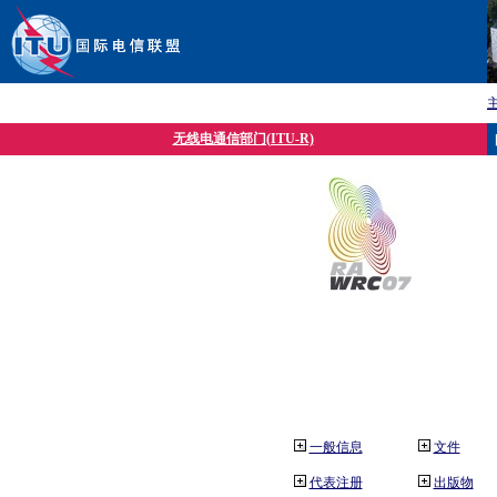
无线电通信部门(ITU-R)
一般信息
文件
代表注册
出版物