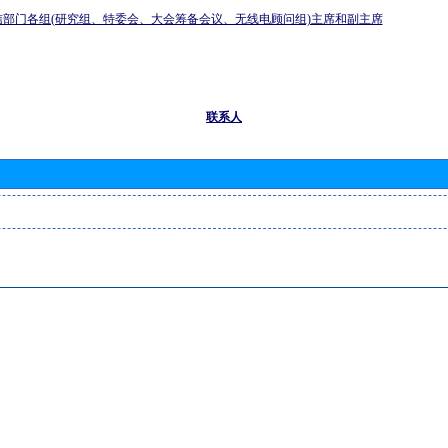
信部门各组(研究组、特委会、大会筹备会议、无线电顾问组)主席和副主席
联系人