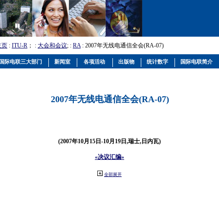
主页
:
ITU-R
； :
大会和会议
; :
RA
: 2007年无线电通信全会(RA-07)
国际电联三大部门
新闻室
各项活动
出版物
统计数字
国际电联简介
2007年无线电通信全会(RA-07)
(2007年10月15日-10月19日,瑞士,日内瓦)
«决议汇编»
全部展开