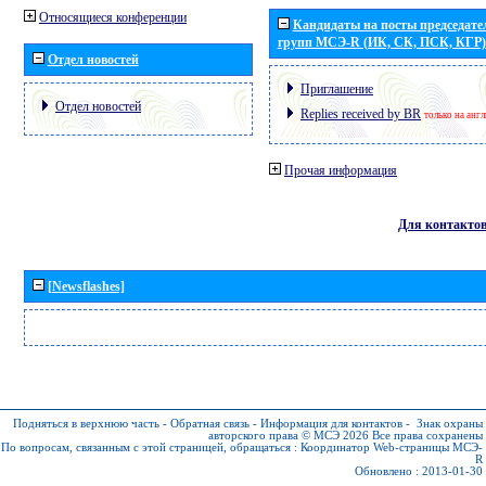
Относящиеся конференции
Кандидаты на посты председател
групп МСЭ-R (ИК, СК, ПСК, КГР)
Отдел новостей
Приглашение
Отдел новостей
Replies received by BR
только на анг
Прочая информация
Для контакто
[Newsflashes]
Подняться в верхнюю часть
-
Обратная связь
-
Информация для контактов
-
Знак охраны
авторского права © МСЭ 2026
Все права сохранены
По вопросам, связанным с этой страницей, обращаться :
Координатор Web-страницы МСЭ-
R
Обновлено : 2013-01-30