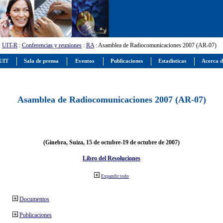
:
UIT-R
:
Conferencias y reuniones
:
RA
: Asamblea de Radiocomunicaciones 2007 (AR-07)
 UIT
Sala de prensa
Eventos
Publicaciones
Estadísticas
Acerca d
Asamblea de Radiocomunicaciones 2007 (AR-07)
(Ginebra, Suiza, 15 de octubre-19 de octubre de 2007)
Libro del Resoluciones
Expandir todo
Documentos
Publicaciones