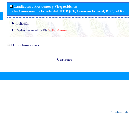
Candidatos a Presidentes y Vicepresidentes
de las Comisiones de Estudio del UIT R (CE, Comisión Especial, RPC, GAR)
Invitación
Replies received by BR
Inglés solamente
Otras informaciones
Contactos
Comienzo de 