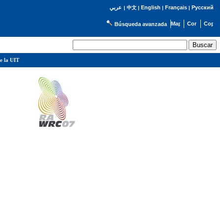
English
Français
Русский
عربي
|
中文
|
|
|
Búsqueda avanzada
e la UIT