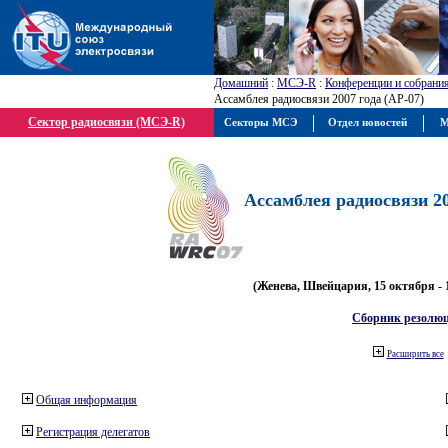
Домашний
:
МСЭ-R
:
Конференции и собрани
Ассамблея радиосвязи 2007 года (АР-07)
Сектор радиосвязи (МСЭ-R)
Секторы МСЭ
Отдел новостей
М
Ассамблея радиосвязи 20
(Женева, Швейцария, 15 октября - 
Сборник резолю
Расширить все
Общая информация
Регистрация делегатов