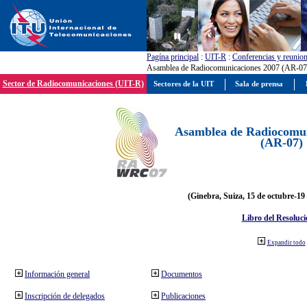
Pagína principal
:
UIT-R
:
Conferencias y reunio
Asamblea de Radiocomunicaciones 2007 (AR-07
Sector de Radiocomunicaciones (UIT-R)
Sectores de la UIT
Sala de prensa
Asamblea de Radiocomun
(AR-07)
(Ginebra, Suiza, 15 de octubre-19
Libro del Resoluci
Expandir todo
Información general
Documentos
Inscripción de delegados
Publicaciones