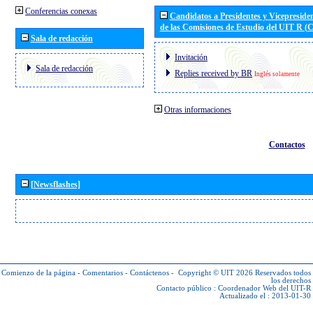
Conferencias conexas
Candidatos a Presidentes y Vicepreside
de las Comisiones de Estudio del UIT R 
Sala de redacción
Invitación
Sala de redacción
Replies received by BR
Inglés solamente
Otras informaciones
Contactos
[Newsflashes]
Comienzo de la página
-
Comentarios
-
Contáctenos
-
Copyright © UIT 2026
Reservados todos
los derechos
Contacto público :
Coordenador Web del UIT-R
Actualizado el : 2013-01-30