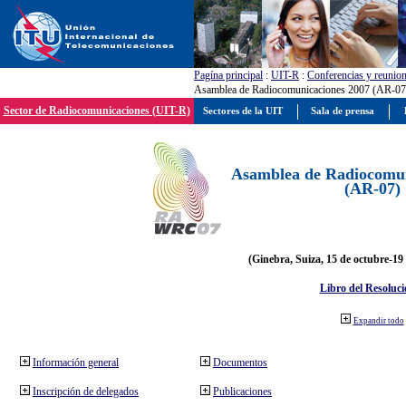
Pagína principal
:
UIT-R
:
Conferencias y reunio
Asamblea de Radiocomunicaciones 2007 (AR-07
Sector de Radiocomunicaciones (UIT-R)
Sectores de la UIT
Sala de prensa
Asamblea de Radiocomun
(AR-07)
(Ginebra, Suiza, 15 de octubre-19
Libro del Resoluci
Expandir todo
Información general
Documentos
Inscripción de delegados
Publicaciones