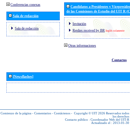
Conferencias conexas
Candidatos a Presidentes y Vicepreside
de las Comisiones de Estudio del UIT R 
Sala de redacción
Invitación
Sala de redacción
Replies received by BR
Inglés solamente
Otras informaciones
Contactos
[Newsflashes]
Comienzo de la página
-
Comentarios
-
Contáctenos
-
Copyright © UIT 2026
Reservados todos
los derechos
Contacto público :
Coordenador Web del UIT-R
Actualizado el : 2013-01-30