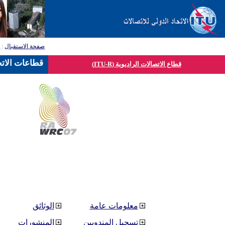
صفحة الاستقبال
:
ق
قطاعات الاتح
قطاع الاتصالات الراديوية (ITU-R)
معلومات عامة
الوثائق
تسجيل المندوبين
المنشورات