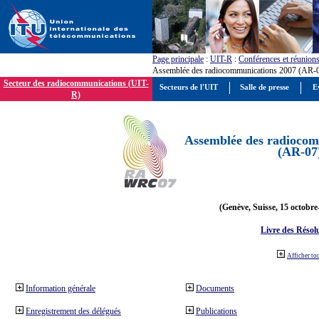
Page principale
:
UIT-R
:
Conférences et réunion
Assemblée des radiocommunications 2007 (AR-
Secteur des radiocommunications (UIT-
Secteurs de l'UIT
Salle de presse
E
R)
Assemblée des radiocom
(AR-07
(Genève, Suisse, 15 octobre
Livre des Résol
Afficher to
Information générale
Documents
Enregistrement des délégués
Publications