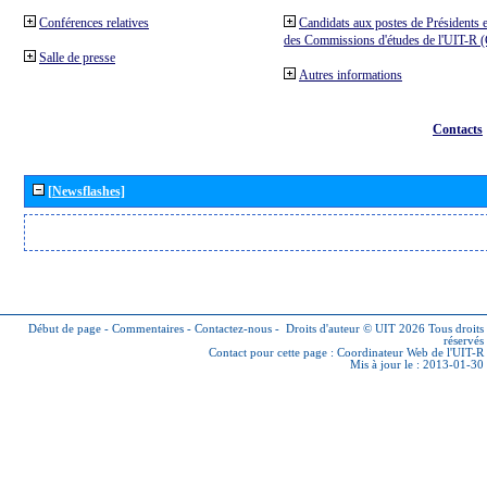
Conférences relatives
Candidats aux postes de Présidents e
des Commissions d'études de l'UIT-R
Salle de presse
Autres informations
Contacts
[Newsflashes]
Début de page
-
Commentaires
-
Contactez-nous
-
Droits d'auteur © UIT 2026
Tous droits
réservés
Contact pour cette page :
Coordinateur Web de l'UIT-R
Mis à jour le : 2013-01-30