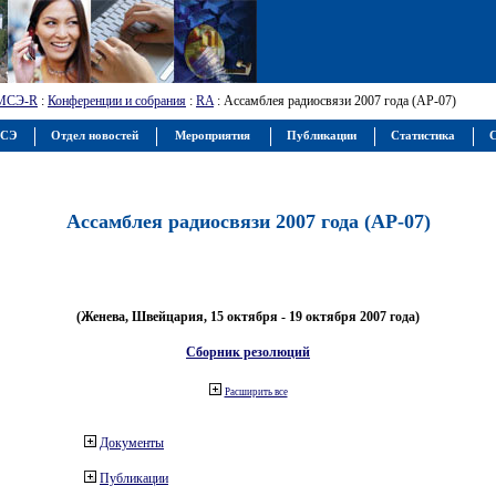
МСЭ-R
:
Конференции и собрания
:
RA
: Ассамблея радиосвязи 2007 года (АР-07)
МСЭ
Отдел новостей
Мероприятия
Публикации
Статистика
С
Ассамблея радиосвязи 2007 года (АР-07)
(Женева, Швейцария, 15 октября - 19 октября 2007 года)
Сборник резолюций
Расширить все
Документы
Публикации