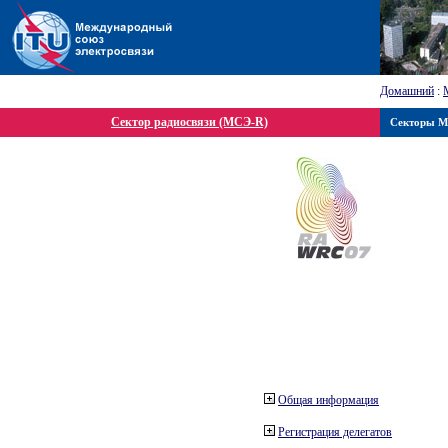
Домашний
:
Сектор радиосвязи (МСЭ-R)
Секторы 
Общая информация
Регистрация делегатов