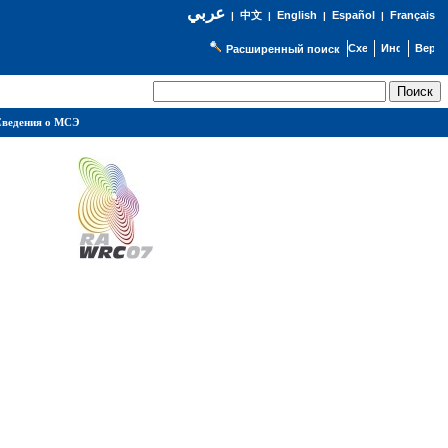
عربي
English
Español
Français
|
中文
|
|
|
Расширенный поиск
ведения о МСЭ