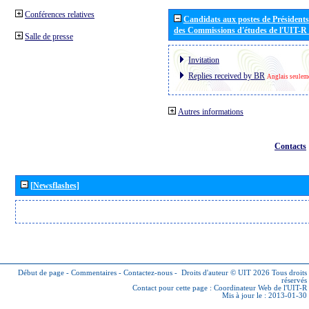
Conférences relatives
Candidats aux postes de Présidents 
des Commissions d'études de l'UIT-R
Salle de presse
Invitation
Replies received by BR
Anglais seulem
Autres informations
Contacts
[Newsflashes]
Début de page
-
Commentaires
-
Contactez-nous
-
Droits d'auteur © UIT 2026
Tous droits
réservés
Contact pour cette page :
Coordinateur Web de l'UIT-R
Mis à jour le : 2013-01-30