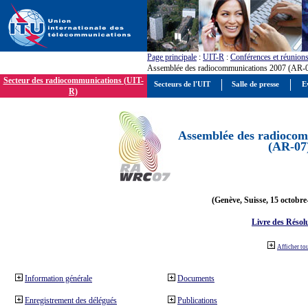
Page principale
:
UIT-R
:
Conférences et réunion
Assemblée des radiocommunications 2007 (AR-
Secteur des radiocommunications (UIT-
Secteurs de l'UIT
Salle de presse
E
R)
Assemblée des radiocom
(AR-07
(Genève, Suisse, 15 octobre
Livre des Résol
Afficher to
Information générale
Documents
Enregistrement des délégués
Publications