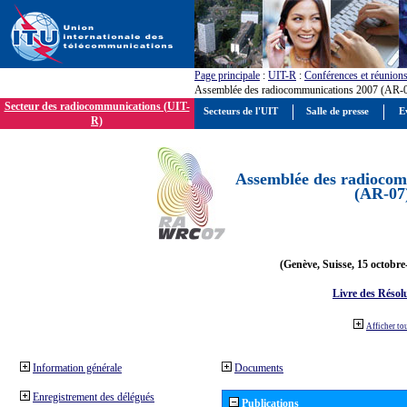
Page principale
:
UIT-R
:
Conférences et réunion
Assemblée des radiocommunications 2007 (AR-
Secteur des radiocommunications (UIT-
Secteurs de l'UIT
Salle de presse
E
R)
Assemblée des radiocom
(AR-07
(Genève, Suisse, 15 octobre
Livre des Résol
Afficher to
Information générale
Documents
Enregistrement des délégués
Publications