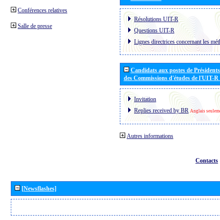
Conférences relatives
Résolutions UIT-R
Salle de presse
Questions UIT-R
Lignes directrices concernant les mét
Candidats aux postes de Présidents 
des Commissions d'études de l'UIT-R
Invitation
Replies received by BR
Anglais seulem
Autres informations
Contacts
[Newsflashes]