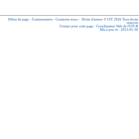
Début de page
-
Commentaires
-
Contactez-nous
-
Droits d'auteur © UIT 2026
Tous droits
réservés
Contact pour cette page :
Coordinateur Web de l'UIT-R
Mis à jour le : 2013-01-30