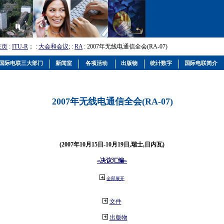
主页
:
ITU-R
； :
大会和会议
; :
RA
: 2007年无线电通信全会(RA-07)
国际电联三大部门
新闻室
各项活动
出版物
统计数字
国际电联简介
2007年无线电通信全会(RA-07)
(2007年10月15日-10月19日,瑞士,日内瓦)
«决议汇编»
全部展开
文件
出版物