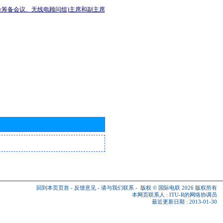
会筹备会议、无线电顾问组)主席和副主席
回到本页页首
-
反馈意见
-
请与我们联系
-
版权 © 国际电联 2026
版权所有
本网页联系人 :
ITU-R的网络协调员
最近更新日期 : 2013-01-30