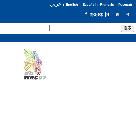
عربي
English
Español
Français
Русский
|
|
|
|
高级搜索