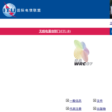
无线电通信部门(ITU-R)
一般信息
文件
代表注册
出版物