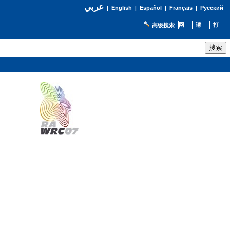
عربي
English
Español
Français
Русский
|
|
|
|
高级搜索