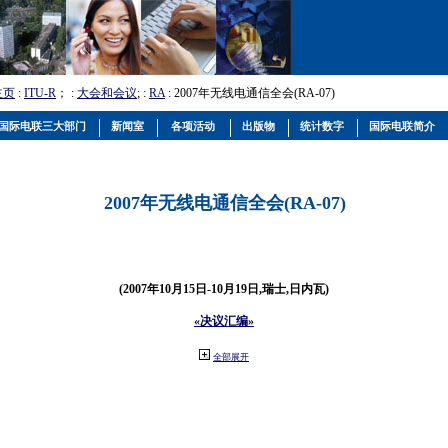
主页
:
ITU-R
； :
大会和会议
; :
RA
: 2007年无线电通信全会(RA-07)
国际电联三大部门
新闻室
各项活动
出版物
统计数字
国际电联简介
2007年无线电通信全会(RA-07)
(2007年10月15日-10月19日,瑞士,日内瓦)
«决议汇编»
全部展开