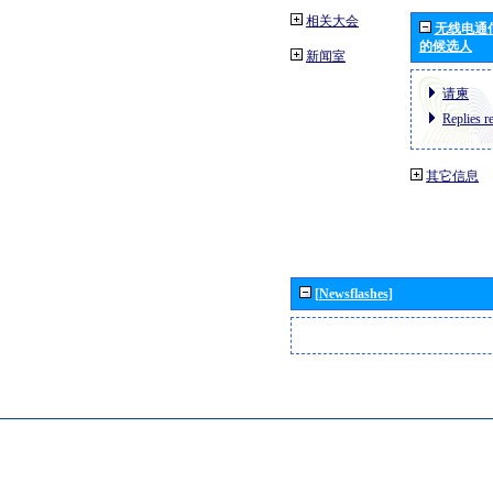
相关大会
无线电通
的候选人
新闻室
请柬
Replies r
其它信息
[Newsflashes]