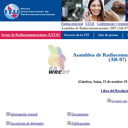
Pagína principal
:
UIT-R
:
Conferencias y reunio
Asamblea de Radiocomunicaciones 2007 (AR-07
Sector de Radiocomunicaciones (UIT-R)
Sectores de la UIT
Sala de prensa
Asamblea de Radiocomun
(AR-07)
(Ginebra, Suiza, 15 de octubre-19
Libro del Resoluci
Expandir todo
Información general
Documentos
Inscripción de delegados
Publicaciones