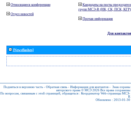
Относящиеся конференции
Кандидаты на посты председател
групп МСЭ-R (ИК, СК, ПСК, КГР)
Отдел новостей
Прочая информация
Для контакто
[Newsflashes]
Подняться в верхнюю часть
-
Обратная связь
-
Информация для контактов
-
Знак охраны
авторского права © МСЭ 2026
Все права сохранены
По вопросам, связанным с этой страницей, обращаться :
Координатор Web-страницы МСЭ-
R
Обновлено : 2013-01-30