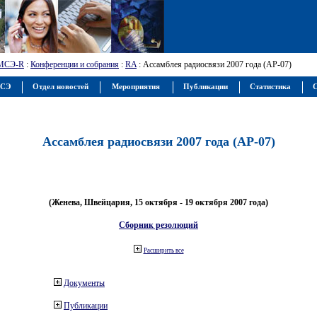
МСЭ-R
:
Конференции и собрания
:
RA
: Ассамблея радиосвязи 2007 года (АР-07)
МСЭ
Отдел новостей
Мероприятия
Публикации
Статистика
С
Ассамблея радиосвязи 2007 года (АР-07)
(Женева, Швейцария, 15 октября - 19 октября 2007 года)
Сборник резолюций
Расширить все
Документы
Публикации