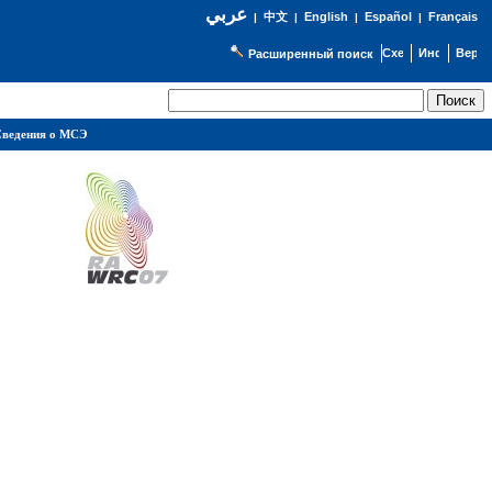
عربي
English
Español
Français
|
中文
|
|
|
Расширенный поиск
ведения о МСЭ