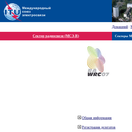
Домашний
:
Сектор радиосвязи (МСЭ-R)
Секторы 
Общая информация
Регистрация делегатов