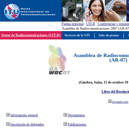
Pagína principal
:
UIT-R
:
Conferencias y reunio
Asamblea de Radiocomunicaciones 2007 (AR-07
Sector de Radiocomunicaciones (UIT-R)
Sectores de la UIT
Sala de prensa
Asamblea de Radiocomun
(AR-07)
(Ginebra, Suiza, 15 de octubre-19
Libro del Resoluci
Expandir todo
Información general
Documentos
Inscripción de delegados
Publicaciones