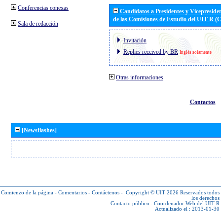
Conferencias conexas
Candidatos a Presidentes y Vicepreside
de las Comisiones de Estudio del UIT R 
Sala de redacción
Invitación
Replies received by BR
Inglés solamente
Otras informaciones
Contactos
[Newsflashes]
Comienzo de la página
-
Comentarios
-
Contáctenos
-
Copyright © UIT 2026
Reservados todos
los derechos
Contacto público :
Coordenador Web del UIT-R
Actualizado el : 2013-01-30