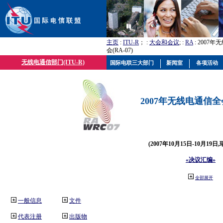
主页
:
ITU-R
； :
大会和会议
; :
RA
: 2007
会(RA-07)
无线电通信部门(ITU-R)
国际电联三大部门
新闻室
各项活动
2007年无线电通信全会(
(2007年10月15日-10月19日
«决议汇编»
全部展开
一般信息
文件
代表注册
出版物