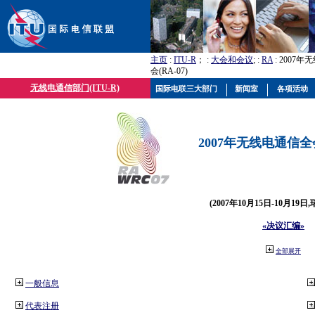
主页
:
ITU-R
； :
大会和会议
; :
RA
: 2007
会(RA-07)
无线电通信部门(ITU-R)
国际电联三大部门
新闻室
各项活动
2007年无线电通信全会(
(2007年10月15日-10月19日
«决议汇编»
全部展开
一般信息
代表注册