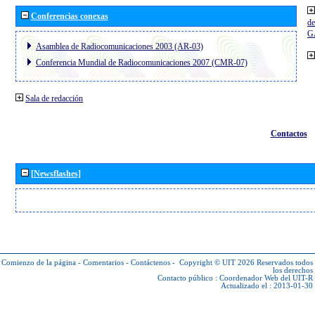
Conferencias conexas
de
G
Asamblea de Radiocomunicaciones 2003 (AR-03)
Conferencia Mundial de Radiocomunicaciones 2007 (CMR-07)
Sala de redacción
Contactos
[Newsflashes]
Comienzo de la página
-
Comentarios
-
Contáctenos
-
Copyright © UIT 2026
Reservados todos
los derechos
Contacto público :
Coordenador Web del UIT-R
Actualizado el : 2013-01-30