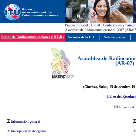
Pagína principal
:
UIT-R
:
Conferencias y reunio
Asamblea de Radiocomunicaciones 2007 (AR-07
Sector de Radiocomunicaciones (UIT-R)
Sectores de la UIT
Sala de prensa
Asamblea de Radiocomun
(AR-07)
(Ginebra, Suiza, 15 de octubre-19
Libro del Resoluci
Expandir todo
Información general
Inscripción de delegados