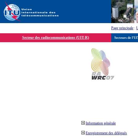
Page principale
:
Secteur des radiocommunications (UIT-R)
Secteurs de l'U
Information générale
Enregistrement des délégués