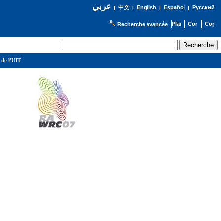
عربي
English
Español
Русский
|
中文
|
|
|
Recherche avancée
 de l'UIT