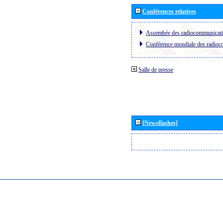
Conférences relatives
Assembée des radiocommunicat
Conférence mondiale des radio
Salle de presse
[Newsflashes]