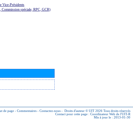
de Vice-Présidents
E, Commission spéciale, RPC, GCR)
ut de page
-
Commentaires
-
Contactez-nous
-
Droits d'auteur © UIT 2026
Tous droits réservés
Contact pour cette page :
Coordinateur Web de l'UIT-R
Mis à jour le : 2013-01-30