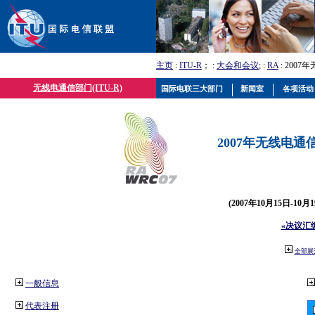
主页
:
ITU-R
； :
大会和会议
; :
RA
: 2007
无线电通信部门(ITU-R)
国际电联三大部门
新闻室
各项活动
2007年无线电通信
(2007年10月15日-10
«决议汇
全部展
一般信息
代表注册