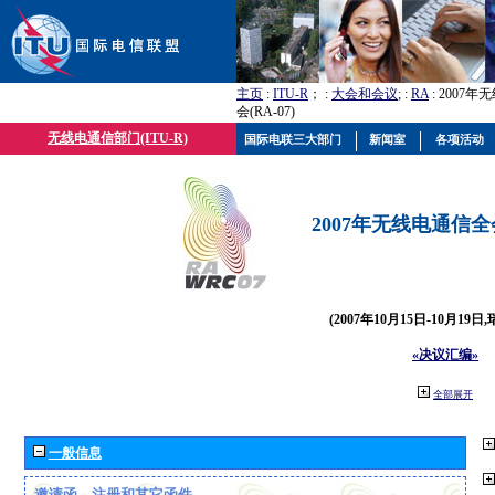
主页
:
ITU-R
； :
大会和会议
; :
RA
: 2007
会(RA-07)
无线电通信部门(ITU-R)
国际电联三大部门
新闻室
各项活动
2007年无线电通信全会(
(2007年10月15日-10月19日
«决议汇编»
全部展开
一般信息
邀请函、注册和其它函件