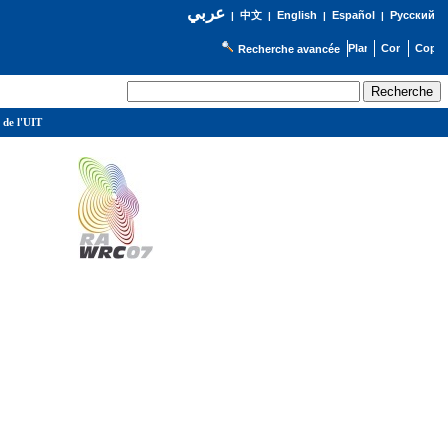
عربي
English
Español
Русский
|
中文
|
|
|
Recherche avancée
 de l'UIT