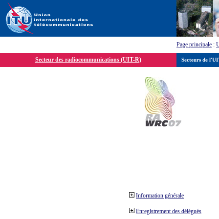
Page principale
:
Secteur des radiocommunications (UIT-R)
Secteurs de l'U
Information générale
Enregistrement des délégués