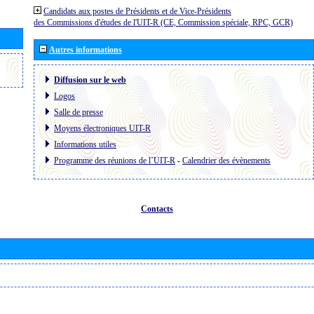
Candidats aux postes de Présidents et de Vice-Présidents
des Commissions d'études de l'UIT-R (CE, Commission spéciale, RPC, GCR)
Autres informations
Diffusion sur le web
Logos
Salle de presse
Moyens électroniques UIT-R
Informations utiles
Programme des réunions de l´UIT-R
-
Calendrier des évènements
Contacts