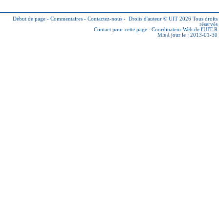
Début de page
-
Commentaires
-
Contactez-nous
-
Droits d'auteur © UIT 2026
Tous droits
réservés
Contact pour cette page :
Coordinateur Web de l'UIT-R
Mis à jour le : 2013-01-30