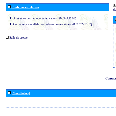
Conférences relatives
de
Assembée des radiocommunications 2003 (AR-03)
Conférence mondiale des radiocommunications 2007 (CMR-07)
Salle de presse
Contact
[Newsflashes]