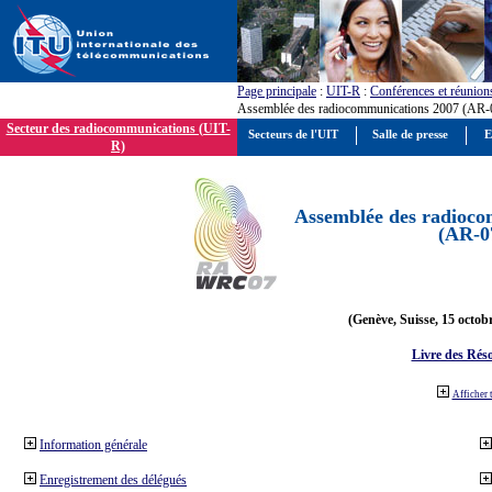
Page principale
:
UIT-R
:
Conférences et réunion
Assemblée des radiocommunications 2007 (AR-
Secteur des radiocommunications (UIT-
Secteurs de l'UIT
Salle de presse
E
R)
Assemblée des radioco
(AR-0
(Genève, Suisse, 15 octob
Livre des Réso
Afficher 
Information générale
Enregistrement des délégués