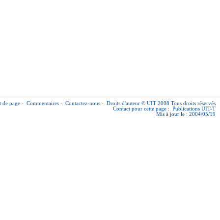
 de page
-
Commentaires
-
Contactez-nous
-
Droits d'auteur © UIT
2008 Tous droits réservés
Contact pour cette page :
Publications UIT-T
Mis à jour le : 2004/05/19