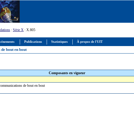
ations
:
Série X
: X.805
vénements
Publications
Statistiques
À propos de l'UIT
 de bout en bout
Composants en vigueur
s communications de bout en bout