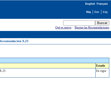
English
Français
Qué es nuevo
-
Busque las Recomendaciones
a Recomendación X.25
Estado
n X.25
En vigor