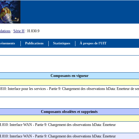
ations
:
Série H
: H.830.9
vénements
Publications
Statistiques
À propos de l'UIT
Composants en vigueur
.810: Interface pour les services - Partie 9: Chargement des observations hData: Emetteur de s
Composants obsolètes et supprimés
-T H.810: Interface WAN - Partie 9: Chargement des observations hData: Émetteur
-T H.810: Interface WAN - Partie 9: Chargement des observations hData: Émetteur