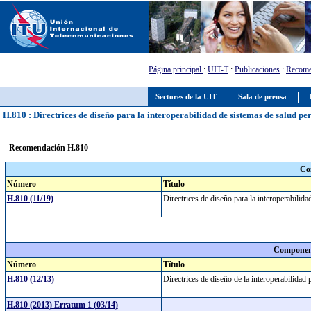
Página principal
:
UIT-T
:
Publicaciones
:
Recome
Sectores de la UIT
Sala de prensa
H.810 : Directrices de diseño para la interoperabilidad de sistemas de salud p
Recomendación H.810
Co
Número
Título
H.810 (11/19)
Directrices de diseño para la interoperabili
Component
Número
Título
H.810 (12/13)
Directrices de diseño de la interoperabilidad
H.810 (2013) Erratum 1 (03/14)