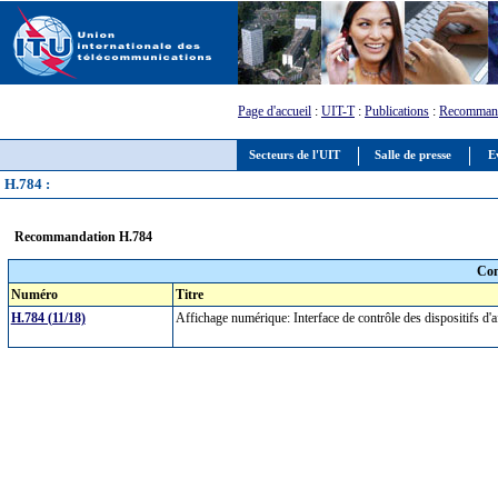
Page d'accueil
:
UIT-T
:
Publications
:
Recommand
Secteurs de l'UIT
Salle de presse
E
H.784 :
Recommandation H.784
Com
Numéro
Titre
H.784 (11/18)
Affichage numérique: Interface de contrôle des dispositifs d'