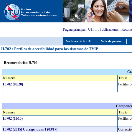
Página principal
:
UIT-T
:
Publicaciones
:
Recome
Sectores de la UIT
Sala de prensa
H.702 : Perfiles de accesibilidad para los sistemas de TVIP
Recomendación H.702
Co
Número
Título
H.702 (08/20)
Perfiles 
Component
Número
Título
H.702 (11/15)
Perfiles 
H.702 (2015) Corrigendum 1 (03/17)
Correccio