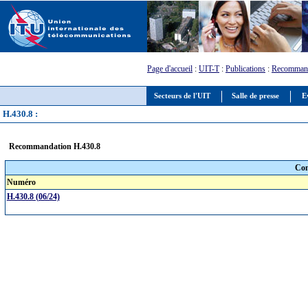
Page d'accueil
:
UIT-T
:
Publications
:
Recommand
Secteurs de l'UIT
Salle de presse
E
H.430.8 :
Recommandation H.430.8
Com
Numéro
H.430.8 (06/24)