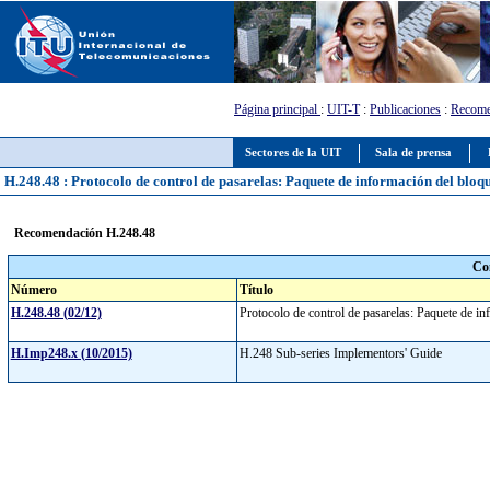
Página principal
:
UIT-T
:
Publicaciones
:
Recome
Sectores de la UIT
Sala de prensa
H.248.48 : Protocolo de control de pasarelas: Paquete de información del bl
Recomendación H.248.48
Co
Número
Título
H.248.48 (02/12)
Protocolo de control de pasarelas: Paquete de
H.Imp248.x (10/2015)
H.248 Sub-series Implementors' Guide