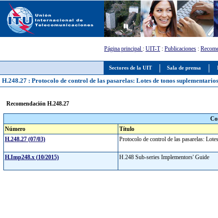
Página principal
:
UIT-T
:
Publicaciones
:
Recome
Sectores de la UIT
Sala de prensa
H.248.27 : Protocolo de control de las pasarelas: Lotes de tonos suplementario
Recomendación H.248.27
Co
Número
Título
H.248.27 (07/03)
Protocolo de control de las pasarelas: Lot
H.Imp248.x (10/2015)
H.248 Sub-series Implementors' Guide