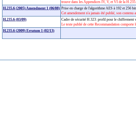
trouve dans les Appendices IV, V, et VI de la H.235
H.235.6 (2005) Amendment 1 (06/08)
Prise en charge de l'algorithme AES à 192 et 256 bi
Cet amendement n'a jamais été publié, son contenu a
H.235.6 (03/09)
Cadre de sécurité H.323: profil pour le chiffrement
Le texte publié de cette Recommandation comporte l
H.235.6 (2009) Erratum 1 (02/13)