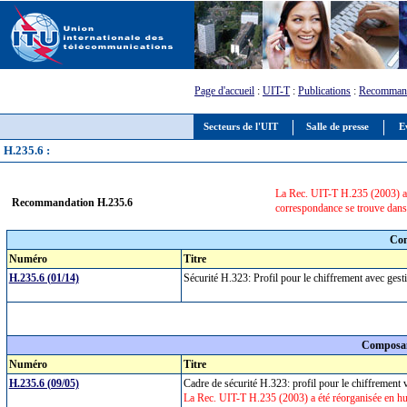
Page d'accueil
:
UIT-T
:
Publications
:
Recommand
Secteurs de l'UIT
Salle de presse
E
H.235.6 :
La Rec. UIT-T H.235 (2003) a 
Recommandation H.235.6
correspondance se trouve dans
Com
Numéro
Titre
H.235.6 (01/14)
Sécurité H.323: Profil pour le chiffrement avec ge
Composan
Numéro
Titre
H.235.6 (09/05)
Cadre de sécurité H.323: profil pour le chiffrement
La Rec. UIT-T H.235 (2003) a été réorganisée en h