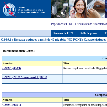
Page d'accueil
:
UIT-T
:
Publications
:
Recommand
Secteurs de l'UIT
Salle de presse
E
G.989.1 : Réseaux optiques passifs de 40 gigabits (NG-PON2): Caractéristiques
Recommandation G.989.1
Com
Numéro
Titre
G.989.1 (03/13)
Réseaux optiques passifs de 40 gigab
G.989.1 (2013) Amendment 1 (08/15)
Composan
Numéro
Titre
G.989.1 (02/01)
Emetteurs-récepteurs de réseautage su