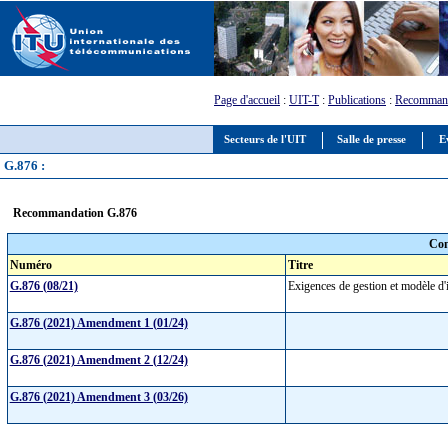
Page d'accueil
:
UIT-T
:
Publications
:
Recommand
Secteurs de l'UIT
Salle de presse
E
G.876 :
Recommandation G.876
Com
Numéro
Titre
G.876 (08/21)
Exigences de gestion et modèle d
G.876 (2021) Amendment 1 (01/24)
G.876 (2021) Amendment 2 (12/24)
G.876 (2021) Amendment 3 (03/26)