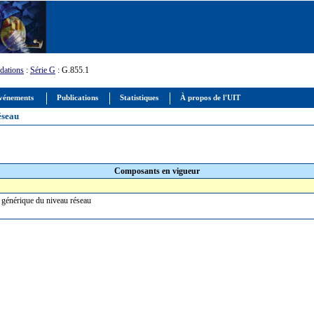
ations
:
Série G
: G.855.1
vénements
Publications
Statistiques
À propos de l'UIT
éseau
Composants en vigueur
 générique du niveau réseau