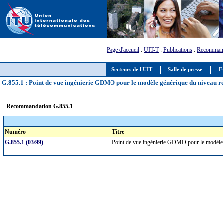
Page d'accueil
:
UIT-T
:
Publications
:
Recommand
Secteurs de l'UIT
Salle de presse
E
G.855.1 : Point de vue ingénierie GDMO pour le modèle générique du niveau r
Recommandation G.855.1
Numéro
Titre
G.855.1 (03/99)
Point de vue ingénierie GDMO pour le modèle