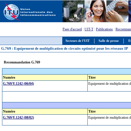
Page d'accueil
:
UIT-T
:
Publications
:
Recommand
Secteurs de l'UIT
Salle de presse
E
G.769 : Equipement de multiplication de circuits optimisé pour les réseaux IP
Recommandation G.769
Numéro
Titre
G.769/Y.1242 (06/04)
Equipement de multiplication d
Numéro
Titre
G.769/Y.1242 (08/02)
Equipement de multiplication d